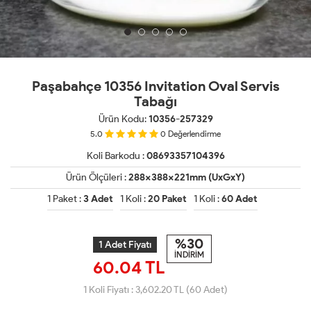
Paşabahçe 10356 Invitation Oval Servis
Tabağı
Ürün Kodu:
10356-257329
5.0
0
Değerlendirme
Koli Barkodu :
08693357104396
Ürün Ölçüleri :
288x388x221mm (UxGxY)
1 Paket :
3 Adet
1 Koli :
20 Paket
1 Koli :
60 Adet
%30
1 Adet Fiyatı
İNDİRİM
60.04 TL
1 Koli Fiyatı :
3,602.20
TL (60 Adet)