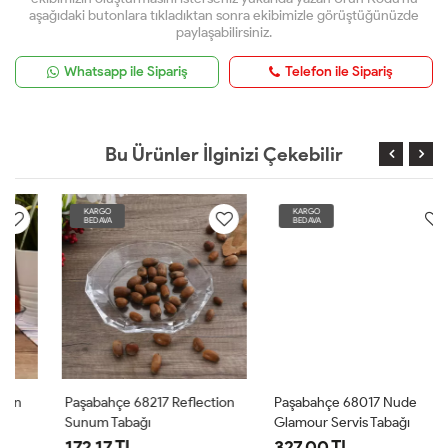
aşağıdaki butonlara tıkladıktan sonra ekibimizle görüştüğünüzde
paylaşabilirsiniz.
Whatsapp ile Sipariş
Telefon ile Sipariş
Bu Ürünler İlginizi Çekebilir
KARGO
KARGO
BEDAVA
BEDAVA
Paşabahçe 68217 Reflection
Paşabahçe 68017 Nude
Sunum Tabağı
Glamour Servis Tabağı
172.17 TL
327.00 TL