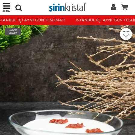
menü
TANBUL İÇİ AYNI GÜN TESLİMAT!
İSTANBUL İÇİ AYNI GÜN TESLİ
KARGO
BEDAVA