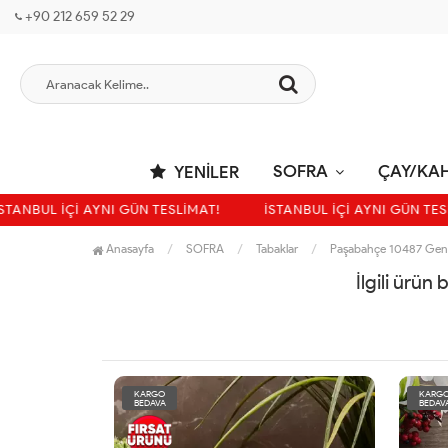
+90 212 659 52 29
SOFRA
ÇAY/KA
YENILER
TANBUL İÇİ AYNI GÜN TESLİMAT!
İSTANBUL İÇİ AYNI GÜN TESL
Anasayfa
SOFRA
Tabaklar
Paşabahçe 10487 Gene
İlgili ürün
KARGO
KARG
BEDAVA
BEDAV