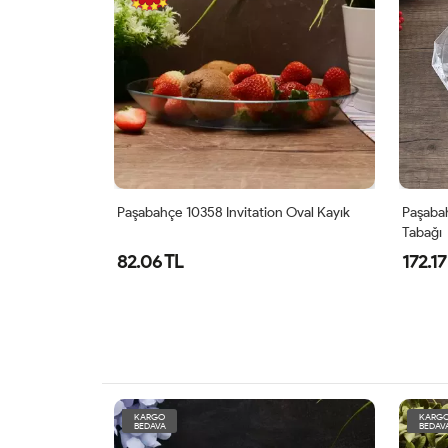
 Oval Kayık
Paşabahçe 68217 Reflection Sunum
Paşaba
Tabağı
Tabağı
172.17 TL
327.0
KARGO
KARG
BEDAVA
BEDAV