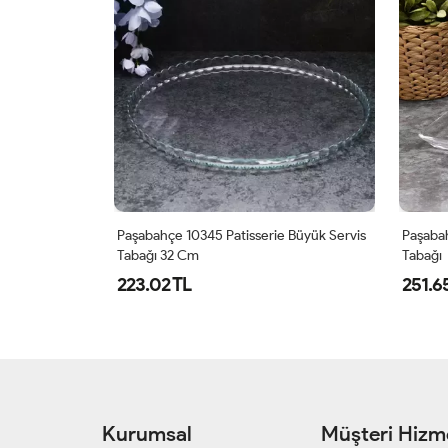
 Büyük Servis
Paşabahçe 68683 Madlen Kare Servis
Paşabah
Tabağı
251.65 TL
203.9
Kurumsal
Müşteri Hizme