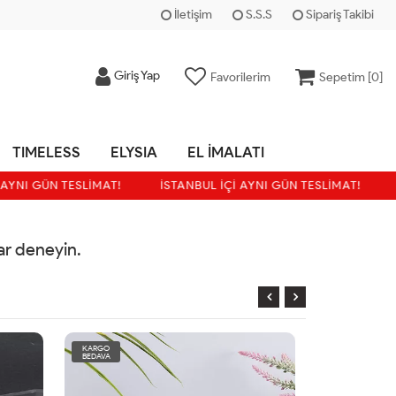
İletişim
S.S.S
Sipariş Takibi
Giriş Yap
Favorilerim
Sepetim [
0
]
TIMELESS
ELYSIA
EL İMALATI
AYNI GÜN TESLİMAT!
İSTANBUL İÇİ AYNI GÜN TESLİMAT!
rar deneyin.
KARGO
KARGO
BEDAVA
BEDAVA