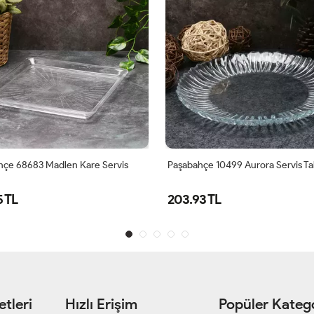
çe 10499 Aurora Servis Tabağı
Paşabahçe 68017 Nude Glamour S
Tabağı
3 TL
327.00 TL
tleri
Hızlı Erişim
Popüler Katego