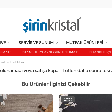
HVE
SERVİS VE SUNUM
MUTFAK ÜRÜNLERİ
İMAT!
İSTANBUL İÇİ AYNI GÜN TESLİMAT!
İSTANBUL İÇİ 
ration Oval Tabak
 bulunamadı veya satışa kapalı. Lütfen daha sonra tek
Bu Ürünler İlginizi Çekebilir
O
KARGO
A
BEDAVA