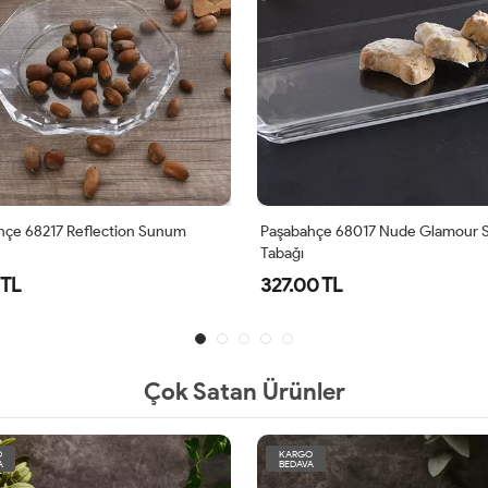
hçe 68017 Nude Glamour Servis
Paşabahçe 68197 Nude Reflection 
Tabak 320 Mm
0 TL
464.50 TL
Çok Satan Ürünler
O
KARGO
A
BEDAVA