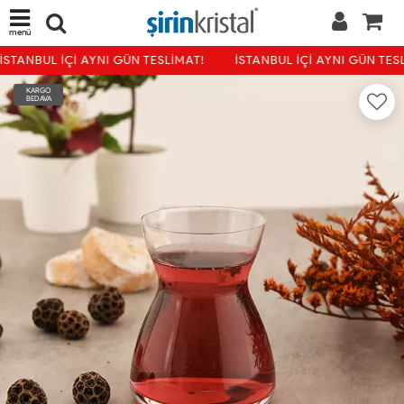
menü
İSTANBUL İÇİ AYNI GÜN TESLİMAT!
İSTANBUL İÇİ AYNI GÜN TESL
KARGO
BEDAVA