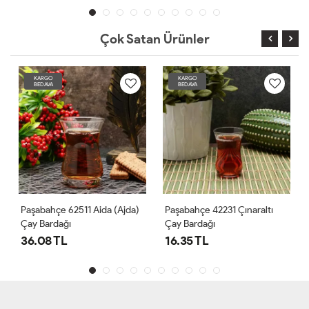
Çok Satan Ürünler
KARGO
KARGO
BEDAVA
BEDAVA
Ajda)
Paşabahçe 42231 Çınaraltı
Paşabahçe 42771 Vefa İnce
Çay Bardağı
Belli Çay Bardağı 130 Cc
16.35 TL
26.90 TL