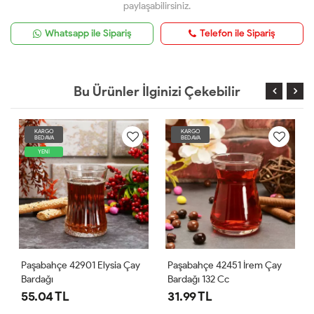
paylaşabilirsiniz.
Whatsapp ile Sipariş
Telefon ile Sipariş
Bu Ürünler İlginizi Çekebilir
KARGO
KARGO
BEDAVA
BEDAVA
y
Paşabahçe 42451 İrem Çay
Paşabahçe 42361 Heybeli
Bardağı 132 Cc
Çay Bardağı
31.99 TL
42.85 TL