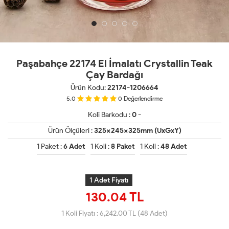
Paşabahçe 22174 El İmalatı Crystallin Teak
Çay Bardağı
Ürün Kodu:
22174-1206664
5.0
0
Değerlendirme
Koli Barkodu :
0 -
Ürün Ölçüleri :
325x245x325mm (UxGxY)
1 Paket :
6 Adet
1 Koli :
8 Paket
1 Koli :
48 Adet
1 Adet Fiyatı
130.04 TL
1 Koli Fiyatı :
6,242.00
TL (48 Adet)