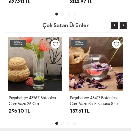
627.20 TL
304.97 TL
Çok Satan Ürünler
KARGO
KARGO
BEDAVA
BEDAVA
Paşabahçe 43767 Botanica
Paşabahçe 43417 Botanica
Cam Vazo 26 Cm
Cam Vazo Balık Fanusu 825
Cc
296.10 TL
137.61 TL