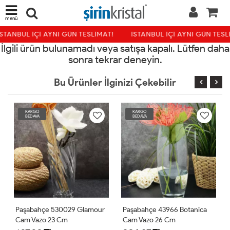
menü
STANBUL İÇİ AYNI GÜN TESLİMAT!
İSTANBUL İÇİ AYNI GÜN TESL
İlgili ürün bulunamadı veya satışa kapalı. Lütfen daha
sonra tekrar deneyin.
Bu Ürünler İlginizi Çekebilir
KARGO
KARGO
BEDAVA
BEDAVA
Paşabahçe 530029 Glamour
Paşabahçe 43966 Botanica
Cam Vazo 23 Cm
Cam Vazo 26 Cm