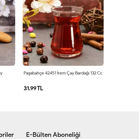
ay
Paşabahçe 42451 İrem Çay Bardağı 132 Cc
Paşabahçe 4278
Bardağı
31.99 TL
41.53 TL
riler
E-Bülten Aboneliği