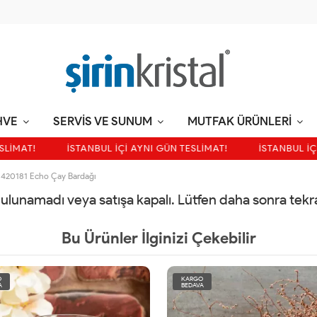
HVE
SERVİS VE SUNUM
MUTFAK ÜRÜNLERİ
LİMAT!
İSTANBUL İÇİ AYNI GÜN TESLİMAT!
İSTANBUL İÇİ
 420181 Echo Çay Bardağı
 bulunamadı veya satışa kapalı. Lütfen daha sonra tek
Bu Ürünler İlginizi Çekebilir
O
KARGO
A
BEDAVA