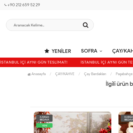
+90 212 659 52 29
SOFRA
ÇAY/KA
YENILER
STANBUL İÇİ AYNI GÜN TESLİMAT!
İSTANBUL İÇİ AYNI GÜN TES
Anasayfa
ÇAY/KAHVE
Çay Bardakları
Paşabahçe
İlgili ürün
KARGO
KARG
BEDAVA
BEDAV
YENİ