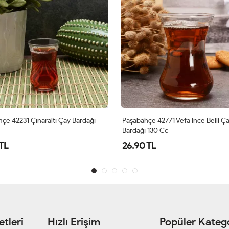
çe 42231 Çınaraltı Çay Bardağı
Paşabahçe 42771 Vefa İnce Belli Ç
Bardağı 130 Cc
 TL
26.90 TL
tleri
Hızlı Erişim
Popüler Katego