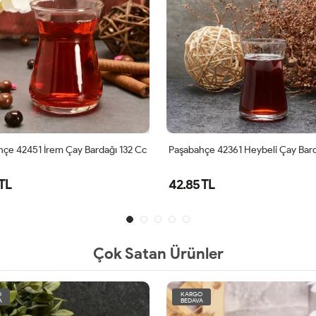
çe 42451 İrem Çay Bardağı 132 Cc
Paşabahçe 42361 Heybeli Çay Bar
 TL
42.85 TL
Çok Satan Ürünler
O
KARGO
A
BEDAVA