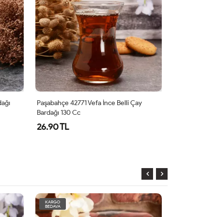
dağı
Paşabahçe 42771 Vefa İnce Belli Çay
Paşabahçe 420
Bardağı 130 Cc
26.90 TL
20.48 TL
KARGO
KARGO
BEDAVA
BEDAVA