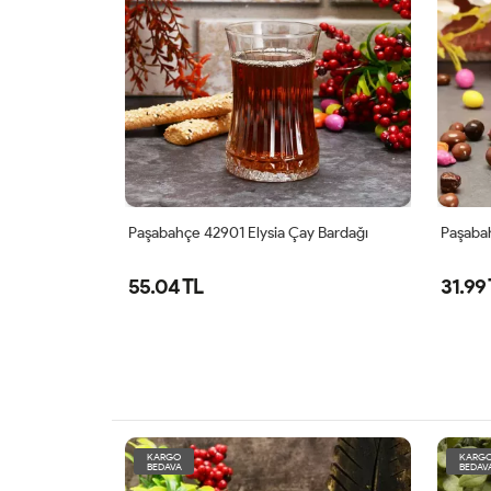
Çay Bardağı
Paşabahçe 42901 Elysia Çay Bardağı
Paşabah
55.04 TL
31.99
KARGO
KARG
BEDAVA
BEDAV