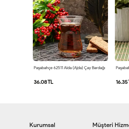
 Bardağı
Paşabahçe 62511 Aida (Ajda) Çay Bardağı
Paşabah
36.08 TL
16.35
Kurumsal
Müşteri Hizme