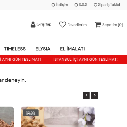
İletişim
S.S.S
Sipariş Takibi
Giriş Yap
Favorilerim
Sepetim [
0
]
TIMELESS
ELYSIA
EL İMALATI
 AYNI GÜN TESLİMAT!
İSTANBUL İÇİ AYNI GÜN TESLİMAT!
rar deneyin.
KARGO
KARGO
BEDAVA
BEDAVA