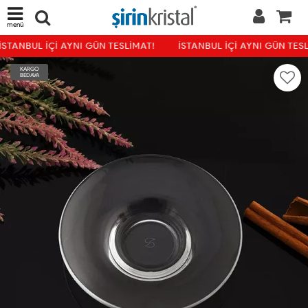
menü
İSTANBUL İÇİ AYNI GÜN TESLİMAT!
İSTANBUL İÇİ AYNI GÜN TESL
KARGO
BEDAVA