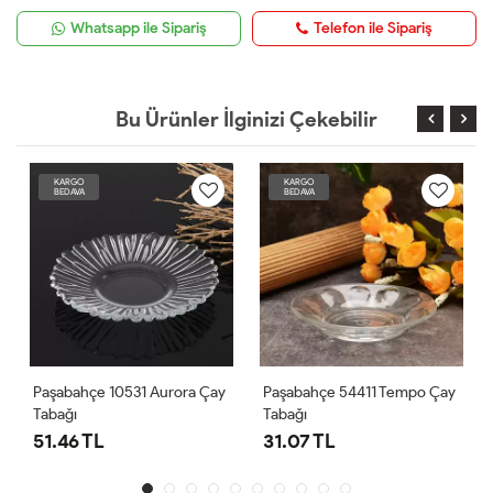
Whatsapp ile Sipariş
Telefon ile Sipariş
Bu Ürünler İlginizi Çekebilir
KARGO
KARGO
BEDAVA
BEDAVA
Paşabahçe 10531 Aurora Çay
Paşabahçe 54411 Tempo Çay
Tabağı
Tabağı
51.46 TL
31.07 TL