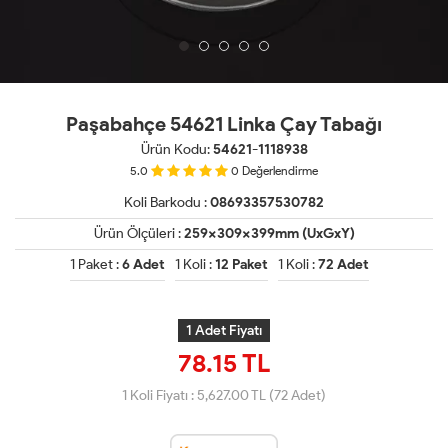
Paşabahçe 54621 Linka Çay Tabağı
Ürün Kodu:
54621-1118938
5.0
0
Değerlendirme
Koli Barkodu :
08693357530782
Ürün Ölçüleri :
259x309x399mm (UxGxY)
1 Paket :
6 Adet
1 Koli :
12 Paket
1 Koli :
72 Adet
1 Adet Fiyatı
78.15 TL
1 Koli Fiyatı :
5,627.00
TL (72 Adet)