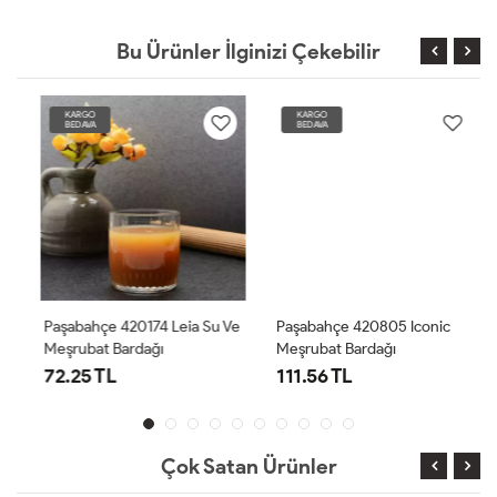
Bu Ürünler İlginizi Çekebilir
KARGO
KARGO
BEDAVA
BEDAVA
Paşabahçe 420174 Leia Su Ve
Paşabahçe 420805 Iconic
Meşrubat Bardağı
Meşrubat Bardağı
72.25 TL
111.56 TL
Çok Satan Ürünler