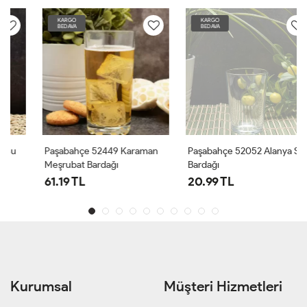
KARGO
KARGO
BEDAVA
BEDAVA
Paşabahçe 52449 Karaman
Paşabahçe 52052 Alanya Su
Meşrubat Bardağı
Bardağı
61.19 TL
20.99 TL
Kurumsal
Müşteri Hizmetleri