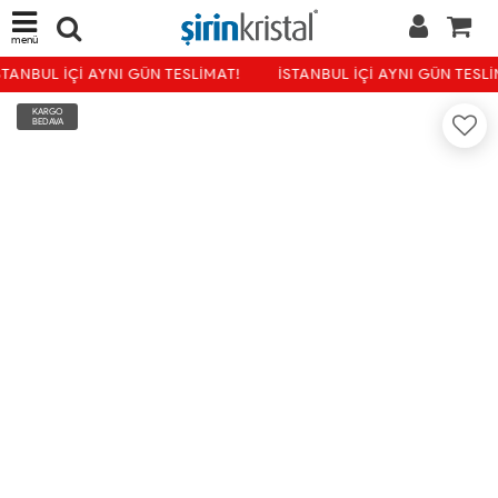
menü
TANBUL İÇİ AYNI GÜN TESLİMAT!
İSTANBUL İÇİ AYNI GÜN TESLİ
KARGO
BEDAVA