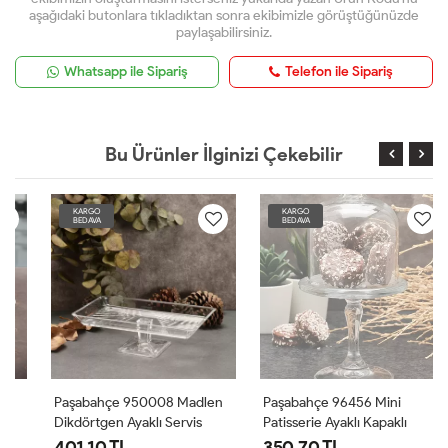
aşağıdaki butonlara tıkladıktan sonra ekibimizle görüştüğünüzde
paylaşabilirsiniz.
Whatsapp ile Sipariş
Telefon ile Sipariş
Bu Ürünler İlginizi Çekebilir
KARGO
KARGO
BEDAVA
BEDAVA
Paşabahçe 950008 Madlen
Paşabahçe 96456 Mini
Dikdörtgen Ayaklı Servis
Patisserie Ayaklı Kapaklı
Tabağı
Fanus
401.10 TL
350.70 TL