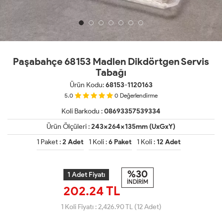
Paşabahçe 68153 Madlen Dikdörtgen Servis
Tabağı
Ürün Kodu:
68153-1120163
5.0
0
Değerlendirme
Koli Barkodu :
08693357539334
Ürün Ölçüleri :
243x264x135mm (UxGxY)
1 Paket :
2 Adet
1 Koli :
6 Paket
1 Koli :
12 Adet
%30
1 Adet Fiyatı
İNDİRİM
202.24 TL
1 Koli Fiyatı :
2,426.90
TL (12 Adet)