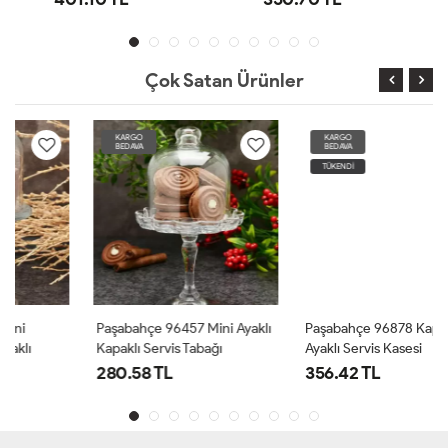
Çok Satan Ürünler
KARGO
KARGO
BEDAVA
BEDAVA
TÜKENDİ
Paşabahçe 96457 Mini Ayaklı
Paşabahçe 96878 Kapaklı Ve
Kapaklı Servis Tabağı
Ayaklı Servis Kasesi
280.58 TL
356.42 TL