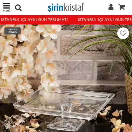
menü
İSTANBUL İÇİ AYNI GÜN TESLİMAT!
İSTANBUL İÇİ AYNI GÜN TESL
KARGO
BEDAVA