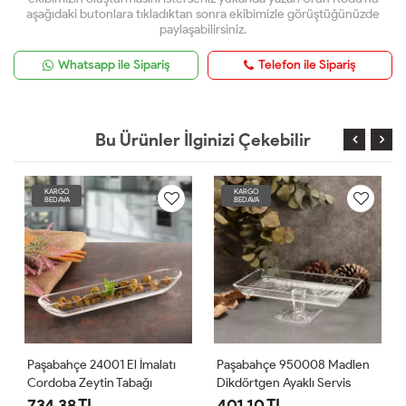
aşağıdaki butonlara tıkladıktan sonra ekibimizle görüştüğünüzde
paylaşabilirsiniz.
Whatsapp ile Sipariş
Telefon ile Sipariş
Bu Ürünler İlginizi Çekebilir
KARGO
KARGO
BEDAVA
BEDAVA
Paşabahçe 950008 Madlen
Paşabahçe 96456 Mini
Dikdörtgen Ayaklı Servis
Patisserie Ayaklı Kapaklı
Tabağı
Fanus
401.10 TL
350.70 TL