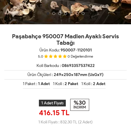
Paşabahçe 950007 Madlen Ayaklı Servis
Tabağı
Ürün Kodu:
950007-1120101
5.0
0
Değerlendirme
Koli Barkodu :
08693357537422
Ürün Ölçüleri :
249x250x187mm (UxGxY)
1 Paket :
1 Adet
1 Koli :
2 Paket
1 Koli :
2 Adet
%30
1 Adet Fiyatı
İNDİRİM
416.15 TL
1 Koli Fiyatı :
832.30
TL (2 Adet)