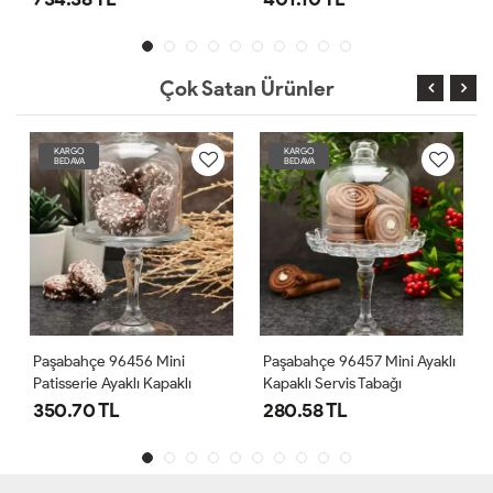
Çok Satan Ürünler
KARGO
KARGO
BEDAVA
BEDAVA
TÜKENDİ
Paşabahçe 96457 Mini Ayaklı
Paşabahçe 96878 Kapaklı Ve
Kapaklı Servis Tabağı
Ayaklı Servis Kasesi
280.58 TL
356.42 TL