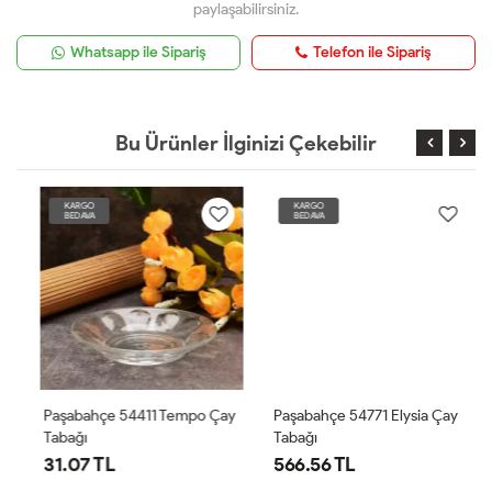
paylaşabilirsiniz.
Whatsapp ile Sipariş
Telefon ile Sipariş
Bu Ürünler İlginizi Çekebilir
KARGO
KARGO
BEDAVA
BEDAVA
Paşabahçe 54411 Tempo Çay
Paşabahçe 54771 Elysia Çay
Tabağı
Tabağı
31.07 TL
566.56 TL