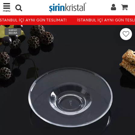
menü
STANBUL İÇİ AYNI GÜN TESLİMAT!
İSTANBUL İÇİ AYNI GÜN TESL
KARGO
BEDAVA