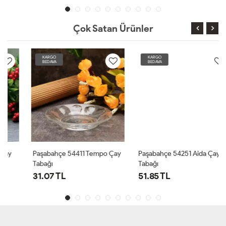
Çok Satan Ürünler
KARGO
KARGO
BEDAVA
BEDAVA
Paşabahçe 54411 Tempo Çay
Paşabahçe 54251 Aida Çay
Tabağı
Tabağı
31.07 TL
51.85 TL