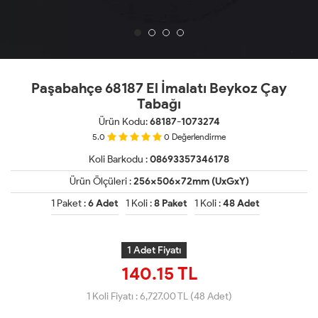
Paşabahçe 68187 El İmalatı Beykoz Çay
Tabağı
Ürün Kodu:
68187-1073274
5.0
0
Değerlendirme
Koli Barkodu :
08693357346178
Ürün Ölçüleri :
256x506x72mm (UxGxY)
1 Paket :
6 Adet
1 Koli :
8 Paket
1 Koli :
48 Adet
1 Adet Fiyatı
140.15 TL
1 Koli Fiyatı :
6,727.00
TL (48 Adet)