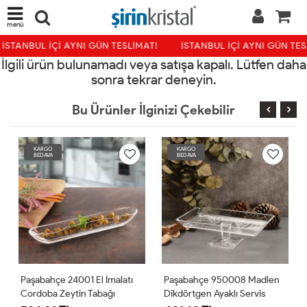
menü
İSTANBUL İÇİ AYNI GÜN TESLİMAT!
İSTANBUL İÇİ AYNI GÜN TES
İlgili ürün bulunamadı veya satışa kapalı. Lütfen daha
sonra tekrar deneyin.
Bu Ürünler İlginizi Çekebilir
KARGO
KARGO
BEDAVA
BEDAVA
Paşabahçe 24001 El İmalatı
Paşabahçe 950008 Madlen
Cordoba Zeytin Tabağı
Dikdörtgen Ayaklı Servis