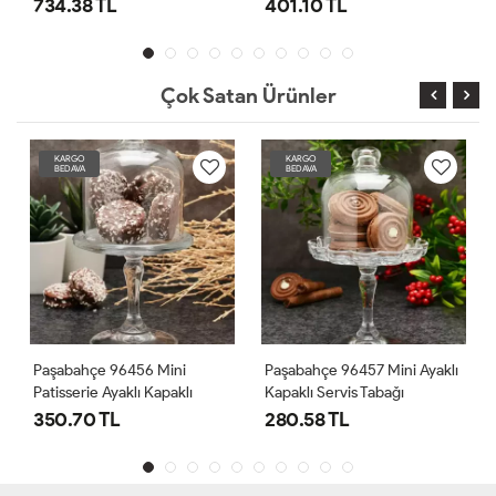
Tabağı
734.38 TL
401.10 TL
Çok Satan Ürünler
KARGO
KARGO
BEDAVA
BEDAVA
Paşabahçe 96456 Mini
Paşabahçe 96457 Mini Ayaklı
Patisserie Ayaklı Kapaklı
Kapaklı Servis Tabağı
Fanus
350.70 TL
280.58 TL